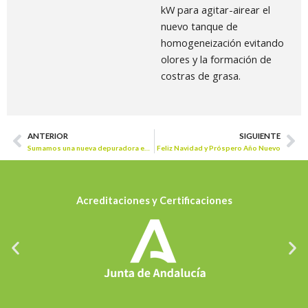
kW para agitar-airear el
nuevo tanque de
homogeneización evitando
olores y la formación de
costras de grasa.
ANTERIOR
SIGUIENTE
Prev
Ne
Sumamos una nueva depuradora en la provincia de Jaén
Feliz Navidad y Próspero Año Nuevo
Acreditaciones y Certificaciones