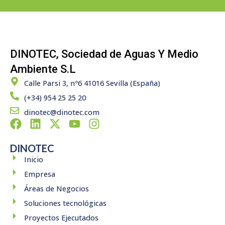
DINOTEC, Sociedad de Aguas Y Medio
Ambiente S.L
Calle Parsi 3, nº6 41016 Sevilla (España)
(+34) 954 25 25 20
dinotec@dinotec.com
F
L
X
Y
I
a
i
-
o
n
c
n
t
u
s
DINOTEC
e
k
w
t
t
Inicio
b
e
i
u
a
Empresa
o
d
t
b
g
Áreas de Negocios
o
i
t
e
r
k
n
e
a
Soluciones tecnológicas
r
m
Proyectos Ejecutados