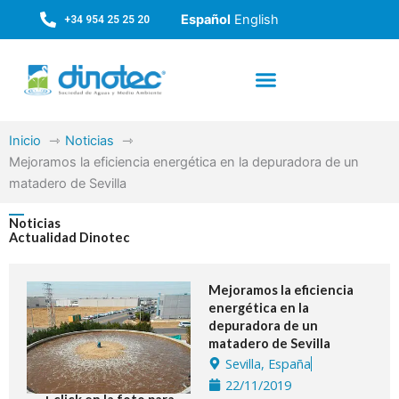
Ir
Español
English
+34 954 25 25 20
al
contenido
Inicio
Noticias
Mejoramos la eficiencia energética en la depuradora de un
matadero de Sevilla
Noticias
Actualidad Dinotec
Mejoramos la eficiencia
energética en la
depuradora de un
matadero de Sevilla
Sevilla, España
22/11/2019