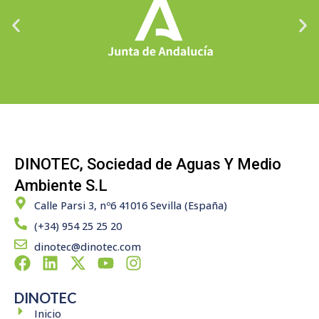
DINOTEC, Sociedad de Aguas Y Medio
Ambiente S.L
Calle Parsi 3, nº6 41016 Sevilla (España)
(+34) 954 25 25 20
dinotec@dinotec.com
F
L
X
Y
I
a
i
-
o
n
c
n
t
u
s
DINOTEC
e
k
w
t
t
Inicio