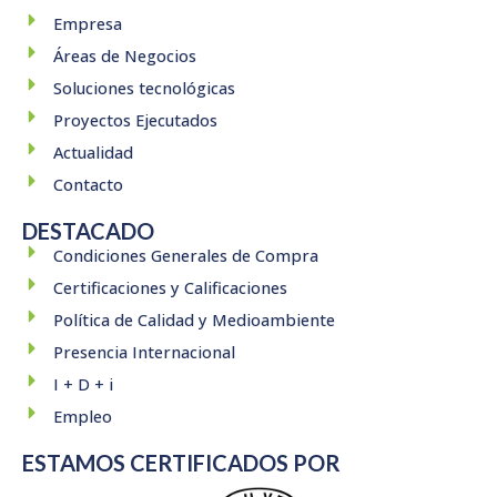
b
e
i
u
a
Empresa
o
d
t
b
g
Áreas de Negocios
o
i
t
e
r
k
n
e
a
Soluciones tecnológicas
r
m
Proyectos Ejecutados
Actualidad
Contacto
DESTACADO
Condiciones Generales de Compra
Certificaciones y Calificaciones
Política de Calidad y Medioambiente
Presencia Internacional
I + D + i
Empleo
ESTAMOS CERTIFICADOS POR