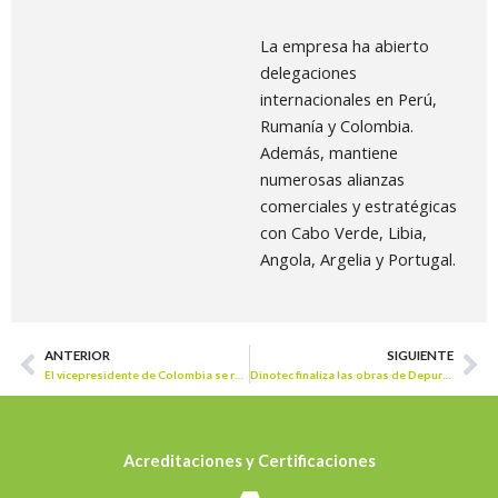
La empresa ha abierto
delegaciones
internacionales en Perú,
Rumanía y Colombia.
Además, mantiene
numerosas alianzas
comerciales y estratégicas
con Cabo Verde, Libia,
Angola, Argelia y Portugal.
ANTERIOR
SIGUIENTE
Prev
Ne
El vicepresidente de Colombia se reunirá con empresarios en la CEOE
Dinotec finaliza las obras de Depuradora del vertedero de Valladolid
Acreditaciones y Certificaciones