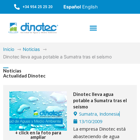
Ir
Español
English
+34 954 25 25 20
al
contenido
Inicio
Noticias
Dinotec lleva agua potable a Sumatra tras el seísmo
Noticias
Actualidad Dinotec
Dinotec lleva agua
potable a Sumatra tras el
seísmo
Sumatra, Indonesia
13/10/2009
La empresa Dinotec está
+ click en la foto para
abasteciendo de agua
ampliar