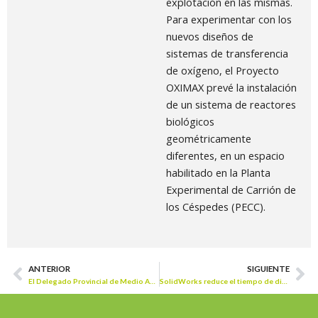
explotación en las mismas.
Para experimentar con los
nuevos diseños de
sistemas de transferencia
de oxígeno, el Proyecto
OXIMAX prevé la instalación
de un sistema de reactores
biológicos
geométricamente
diferentes, en un espacio
habilitado en la Planta
Experimental de Carrión de
los Céspedes (PECC).
ANTERIOR
SIGUIENTE
Prev
Ne
El Delegado Provincial de Medio Ambiente visitó la estación de impulsión de Geolit (Jaén)
SolidWorks reduce el tiempo de diseño de Dinotec