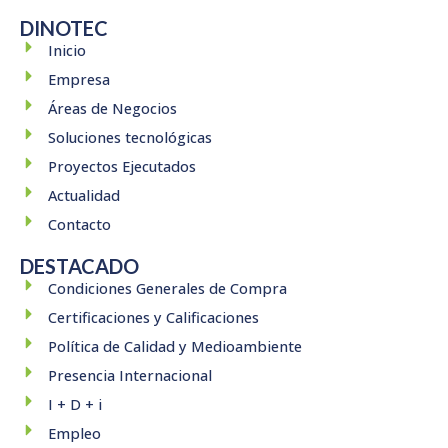
a
i
-
o
n
c
n
t
u
s
DINOTEC
e
k
w
t
t
Inicio
b
e
i
u
a
Empresa
o
d
t
b
g
Áreas de Negocios
o
i
t
e
r
k
n
e
a
Soluciones tecnológicas
r
m
Proyectos Ejecutados
Actualidad
Contacto
DESTACADO
Condiciones Generales de Compra
Certificaciones y Calificaciones
Política de Calidad y Medioambiente
Presencia Internacional
I + D + i
Empleo