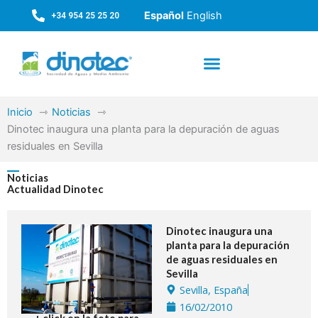
Ir
Español
English
+34 954 25 25 20
al
contenido
Inicio
Noticias
Dinotec inaugura una planta para la depuración de aguas
residuales en Sevilla
Noticias
Actualidad Dinotec
Dinotec inaugura una
planta para la depuración
de aguas residuales en
Sevilla
Sevilla, España
16/02/2010