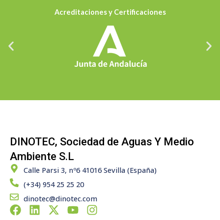
Acreditaciones y Certificaciones
DINOTEC, Sociedad de Aguas Y Medio
Ambiente S.L
Calle Parsi 3, nº6 41016 Sevilla (España)
(+34) 954 25 25 20
dinotec@dinotec.com
F
L
X
Y
I