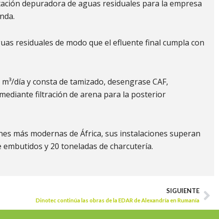
stación depuradora de aguas residuales para la empresa
nda.
uas residuales de modo que el efluente final cumpla con
5 m³/día y consta de tamizado, desengrase CAF,
ediante filtración de arena para la posterior
nes más modernas de África, sus instalaciones superan
e embutidos y 20 toneladas de charcutería.
SIGUIENTE
Ne
Dinotec continúa las obras de la EDAR de Alexandría en Rumanía