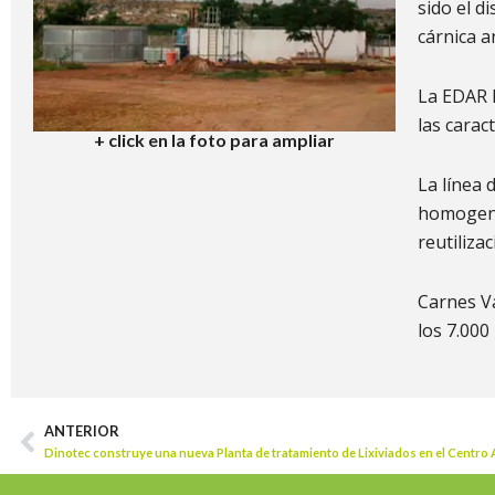
sido el d
cárnica a
La EDAR h
las carac
+ click en la foto para ampliar
La línea 
homogenei
reutiliza
Carnes Va
los 7.000
ANTERIOR
Prev
Dinotec construye una nueva Planta de tratamiento de Lixiviados en el Centro 